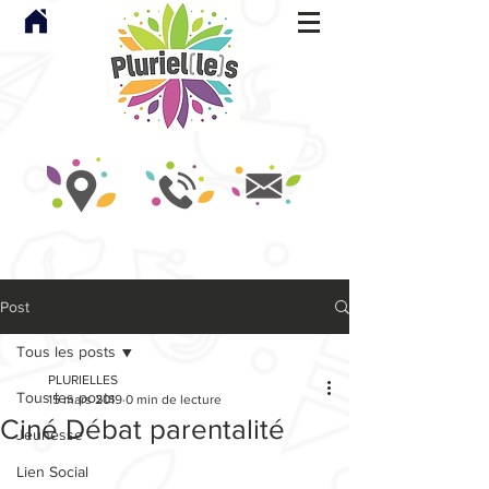
Post
Tous les posts
PLURIELLES
Tous les posts
15 mars 2019
0 min de lecture
Ciné Débat parentalité
Jeunesse
Lien Social