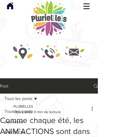
Post
Tous les posts
PLURIELLES
Tous les posts
13 juil. 2022
0 min de lecture
Comme chaque été, les
Jeunesse
ANIM'ACTIONS sont dans
Lien Social