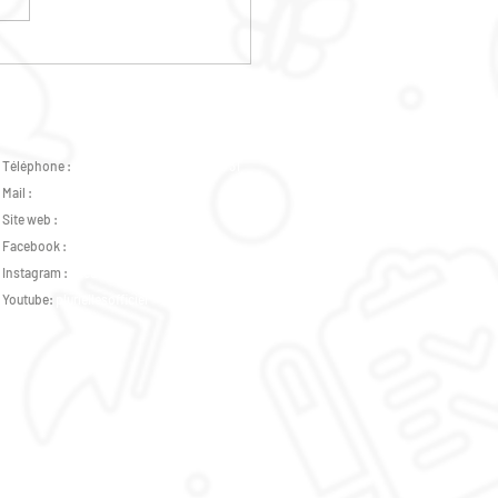
E DES HABITANTS
Téléphone :
02 47 37 07 89 -
07 82 46 73 31
Mail :
accueil.plurielles@gmail.com
Site web :
www.csplurielles.fr
Facebook :
Centre Social Plurielles
Instagram :
accueil_plurielles_tours
Youtube:
pluriellesofficiel