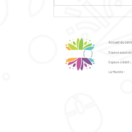
Le ciné plein air sera sur la
friche MARIE CURIE !!!
Accueil du centr
6 avenue du Gén
Espace associati
2 avenue du Géné
Espace créatif :
41bis avenue du 
La Marelle :
43bis avenue du 