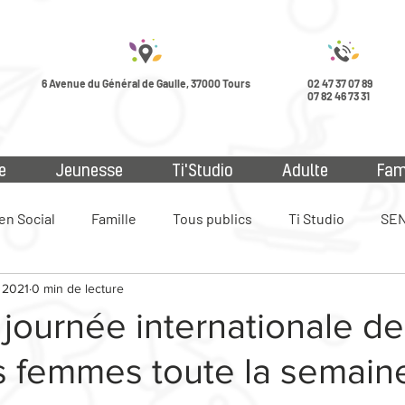
6 Avenue du Général de Gaulle, 37000 Tours
02 47 37 07 89
07 82 46 73 31
e
Jeunesse
Ti'Studio
Adulte
Fam
en Social
Famille
Tous publics
Ti Studio
SEN
 2021
0 min de lecture
ue
 journée internationale d
s femmes toute la semain