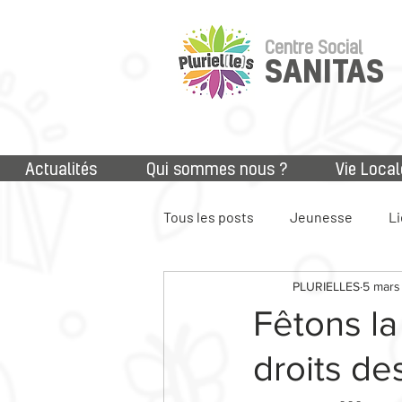
Centre Social
SANITAS
Actualités
Qui sommes nous ?
Vie Local
Tous les posts
Jeunesse
Li
PLURIELLES
5 mars
Accès aux droits
Numériq
Fêtons la
droits de