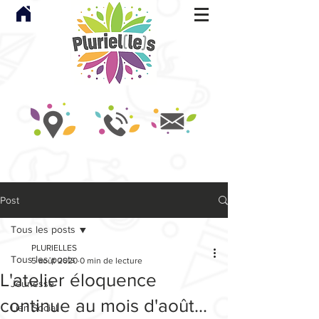
Post
Tous les posts
PLURIELLES
Tous les posts
5 août 2020
0 min de lecture
L'atelier éloquence
Jeunesse
continue au mois d'août...
Lien Social