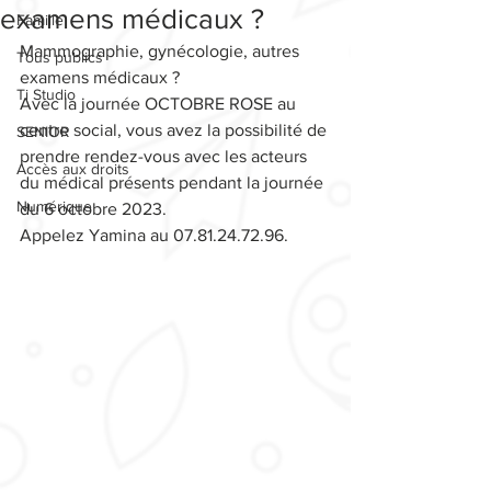
examens médicaux ?
Famille
Mammographie, gynécologie, autres 
Tous publics
examens médicaux ? 
Ti Studio
Avec la journée OCTOBRE ROSE au 
centre social, vous avez la possibilité de 
SENIOR
prendre rendez-vous avec les acteurs 
Accès aux droits
du médical présents pendant la journée 
Numérique
du 6 octobre 2023.
Appelez Yamina au 07.81.24.72.96.