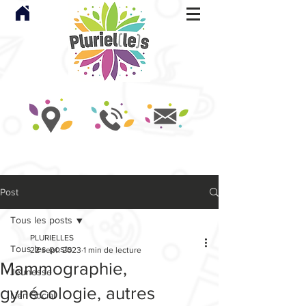
Post
Tous les posts
PLURIELLES
Tous les posts
22 sept. 2023
1 min de lecture
Mammographie,
Jeunesse
gynécologie, autres
Lien Social