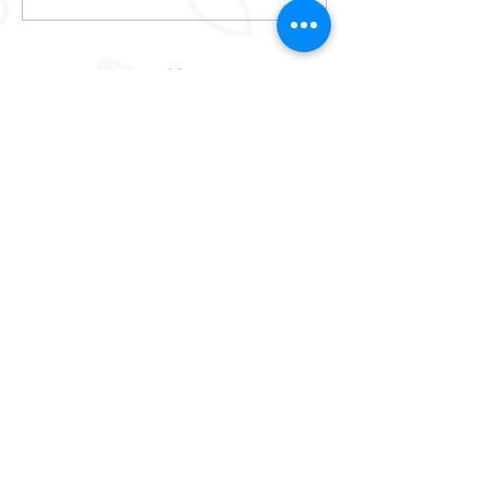
Accueil du centre social :
6 avenue du Général de Gaulle 37000 Tours
Espace associatif :
2 avenue du Général de Gaulle 37000 Tours
Espace créatif :
41bis avenue du Général de Gaulle 37000 Tours
La Marelle :
43bis avenue du Général de Gaulle 37000 Tours
Lundi :
de 9h à 12h - de 14h à 18h
Mardi :
de 9h à 12h - de 14h à 18h
Mercredi :
de 14h à 18h