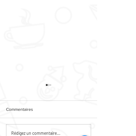
Commentaires
PERMANENCES PSY
CAFE DES HABI
Rédigez un commentaire...