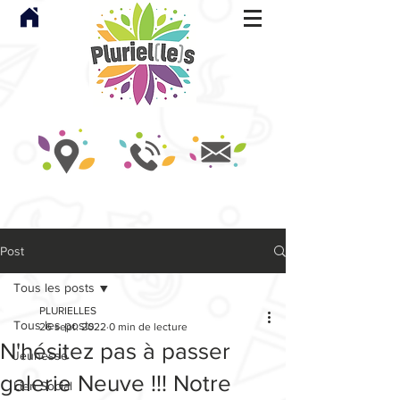
Post
Tous les posts
PLURIELLES
Tous les posts
26 sept. 2022
0 min de lecture
N'hésitez pas à passer
Jeunesse
galerie Neuve !!! Notre
Lien Social