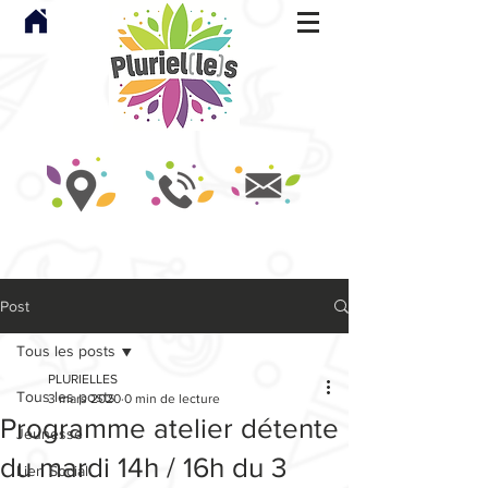
Post
Tous les posts
PLURIELLES
Tous les posts
3 mars 2020
0 min de lecture
Programme atelier détente
Jeunesse
du mardi 14h / 16h du 3
Lien Social