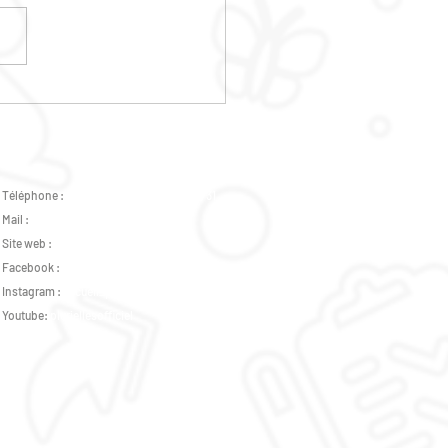
PROGRAMMATION
LLE DE L'ETE 2026 EST
VEE !!
Téléphone :
02 47 37 07 89 -
07 82 46 73 31
Mail :
accueil.plurielles@gmail.com
Site web :
www.csplurielles.fr
Facebook :
Centre Social Plurielles
Instagram :
accueil_plurielles_tours
Youtube:
pluriellesofficiel