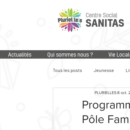
Centre Social
SANITAS
Actualités
Qui sommes nous ?
Vie Local
Tous les posts
Jeunesse
Li
PLURIELLES
8 oct. 
Accès aux droits
Numériq
Programm
Pôle Fami