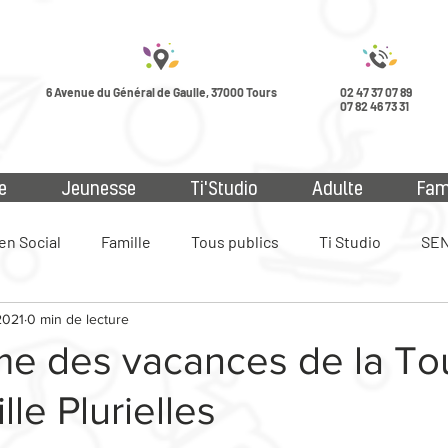
6 Avenue du Général de Gaulle, 37000 Tours
02 47 37 07 89
07 82 46 73 31
e
Jeunesse
Ti'Studio
Adulte
Fam
en Social
Famille
Tous publics
Ti Studio
SEN
2021
0 min de lecture
ue
e des vacances de la To
lle Plurielles