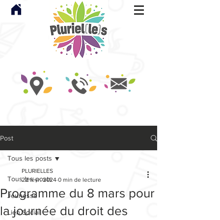
Post
Tous les posts
PLURIELLES
Tous les posts
22 févr. 2024
0 min de lecture
Programme du 8 mars pour
Jeunesse
la journée du droit des
Lien Social