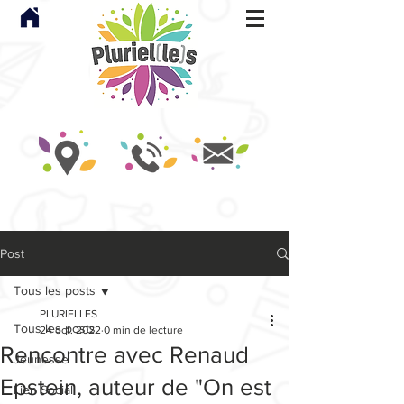
Post
Tous les posts
PLURIELLES
Tous les posts
24 oct. 2022
0 min de lecture
Rencontre avec Renaud
Jeunesse
Epstein, auteur de "On est
Lien Social