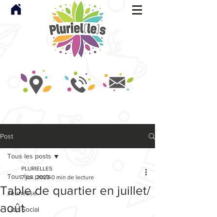
Post
Tous les posts
PLURIELLES
Tous les posts
7 juil. 2023
0 min de lecture
Table de quartier en juillet/
Jeunesse
août
Lien Social