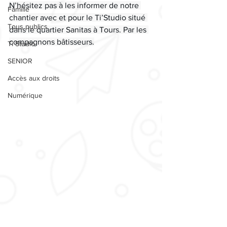
N’hésitez pas à les informer de notre 
Famille
chantier avec et pour le Ti’Studio situé 
Tous publics
dans le quartier Sanitas à Tours. Par les 
compagnons bâtisseurs.
Ti Studio
SENIOR
Accès aux droits
Numérique