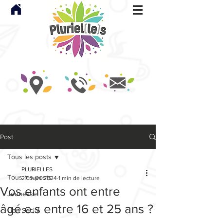
Post
Tous les posts
PLURIELLES
Tous les posts
27 mars 2024
1 min de lecture
Vos enfants ont entre
Jeunesse
âgé.e.s entre 16 et 25 ans ?
Lien Social