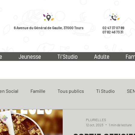
6 Avenue du Général de Gaulle, 37000 Tours
02 47 37 07 89
07 82 46 73 31
e
Jeunesse
Ti'Studio
Adulte
Fam
en Social
Famille
Tous publics
Ti Studio
SEN
ue
PLURIELLES
12 oct. 2023
1 min de lecture