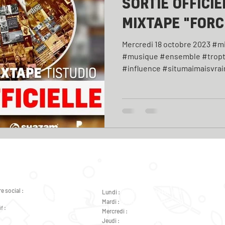
SORTIE OFFICIE
MIXTAPE "FORC
Mercredi 18 octobre 2023 #
#musique #ensemble #tropta
#influence #situmaimaisvrai
e social :
Lundi :
de 9h à 12h - de 14h à 18h
éral de Gaulle 37000 Tours
Mardi :
de 9h à 12h - de 14h à 18h
f :
Mercredi :
de 14h à 18h
ral de Gaulle 37000 Tours
Jeudi :
de 9h à 12h - de 14h à 18h