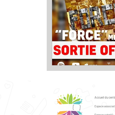
Accueil du centr
6 avenue du Gén
Espace associati
2 avenue du Géné
Espace créatif :