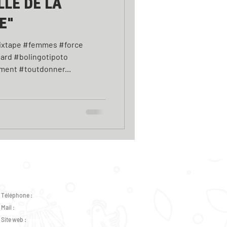
LLE DE LA
E"
mixtape #femmes #force
rd #bolingotipoto
ment #toutdonner...
Téléphone :
02 47 37 07 89 -
07 82 46 73 31
Mail :
accueil.plurielles@gmail.com
Site web :
www.csplurielles.fr