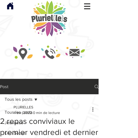
Post
Tous les posts
PLURIELLES
Tous les posts
4 avr. 2022
0 min de lecture
2 repas conviviaux le
Jeunesse
premier vendredi et dernier
Lien Social