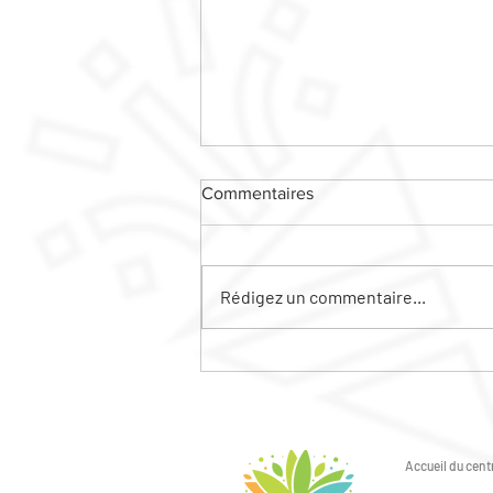
Commentaires
Rédigez un commentaire...
Le ciné plein air sera sur la
friche MARIE CURIE !!!
Accueil du centr
6 avenue du Gén