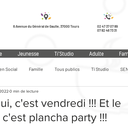
6 Avenue du Général de Gaulle, 37000 Tours
02 47 37 07 89
07 82 46 73 31
e
Jeunesse
Ti'Studio
Adulte
Fam
en Social
Famille
Tous publics
Ti Studio
SEN
. 2022
0 min de lecture
ue
i, c'est vendredi !!! Et le
c'est plancha party !!!