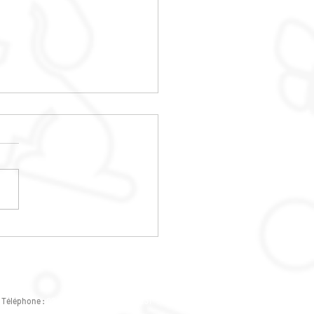
MATIONS PIED
MMEUBLE
Téléphone :
02 47 37 07 89 -
07 82 46 73 31