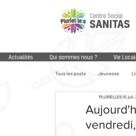
Centre Social
SANITAS
Actualités
Qui sommes nous ?
Vie Local
Tous les posts
Jeunesse
Li
PLURIELLES
15 juil
Accès aux droits
Numériq
Aujourd'hu
vendredi, 