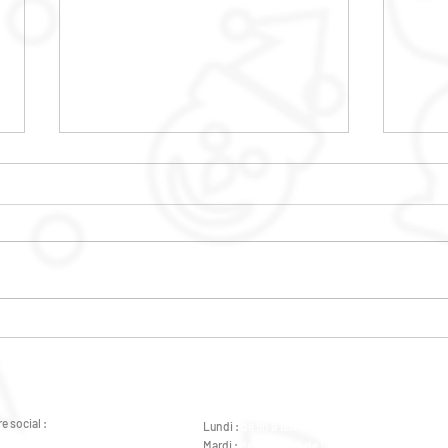
CINE PLEIN AIR
ANI
D'I
e social :
Lundi :
de 9h à 12h - de 14h à 18h
éral de Gaulle 37000 Tours
Mardi :
de 9h à 12h - de 14h à 18h