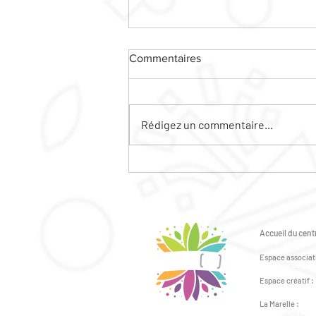
Commentaires
Rédigez un commentaire...
LE VILLAGE DE L'ACCES AUX
DROITS
Accueil du centr
6 avenue du Gén
Espace associati
2 avenue du Géné
Espace créatif :
41bis avenue du 
La Marelle :
43bis avenue du 