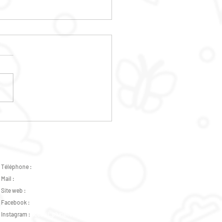
E DES HABITANTS
Téléphone :
02 47 37 07 89 -
07 82 46 73 31
Mail :
accueil.plurielles@gmail.com
Site web :
www.csplurielles.fr
Facebook :
Centre Social Plurielles
Instagram :
accueil_plurielles_tours