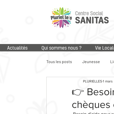
Centre Social
SANITAS
Actualités
Qui sommes nous ?
Vie Local
Tous les posts
Jeunesse
Li
PLURIELLES
1 mars
Accès aux droits
Numériq
👉 Besoin
chèques 