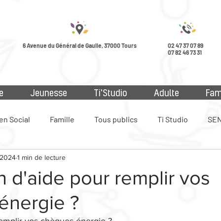
6 Avenue du Général de Gaulle, 37000 Tours
02 47 37 07 89
07 82 46 73 31
e
Jeunesse
Ti'Studio
Adulte
Fam
en Social
Famille
Tous publics
Ti Studio
SEN
 2024
1 min de lecture
ue
 d'aide pour remplir vos
énergie ?