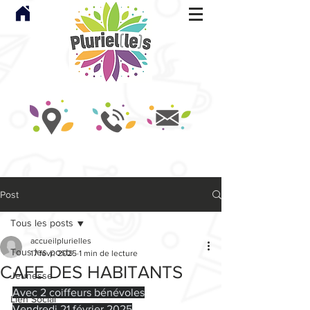
Post
Tous les posts
accueilplurielles
Tous les posts
17 févr. 2025
1 min de lecture
CAFE DES HABITANTS
Jeunesse
Avec 2 coiffeurs bénévoles
Lien Social
Vendredi 21 février 2025