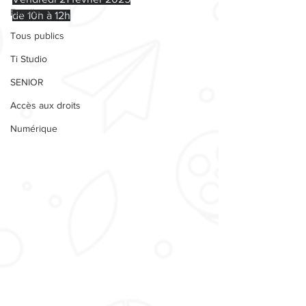
Famille
de 10h à 12h
Tous publics
Ti Studio
SENIOR
Accès aux droits
Numérique