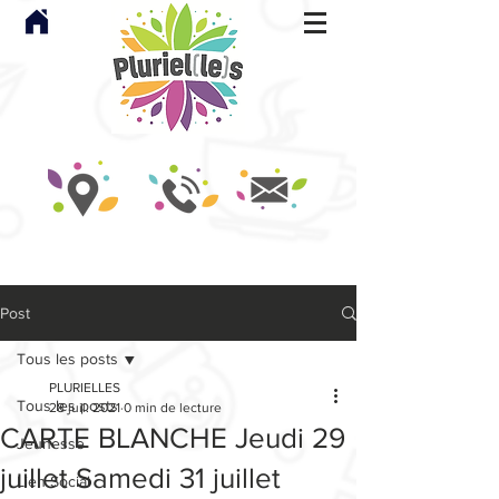
Post
Tous les posts
PLURIELLES
Tous les posts
28 juil. 2021
0 min de lecture
CARTE BLANCHE Jeudi 29
Jeunesse
juillet Samedi 31 juillet
Lien Social