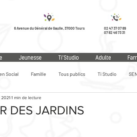
6 Avenue du Général de Gaulle, 37000 Tours
02 47 37 07 89
07 82 46 73 31
e
Jeunesse
Ti'Studio
Adulte
Fam
en Social
Famille
Tous publics
Ti Studio
SEN
. 2021
1 min de lecture
ue
R DES JARDINS