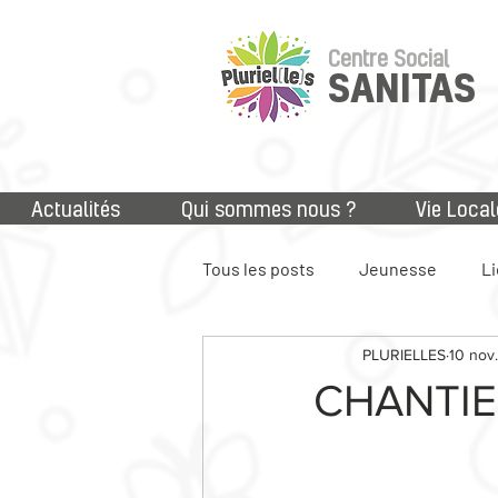
Centre Social
SANITAS
Actualités
Qui sommes nous ?
Vie Local
Tous les posts
Jeunesse
Li
PLURIELLES
10 nov
Accès aux droits
Numériq
CHANTIE