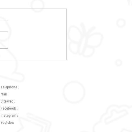
E DES HABITANTS
Téléphone :
02 47 37 07 89 -
07 82 46 73 31
Mail :
accueil.plurielles@gmail.com
Site web :
www.csplurielles.fr
Facebook :
Centre Social Plurielles
Instagram :
accueil_plurielles_tours
Youtube:
pluriellesofficiel