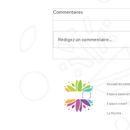
Commentaires
Rédigez un commentaire...
Le ciné plein air sera sur la
friche MARIE CURIE !!!
Accueil du centr
6 avenue du Gén
Espace associati
2 avenue du Géné
Espace créatif :
41bis avenue du 
La Marelle :
43bis avenue du 