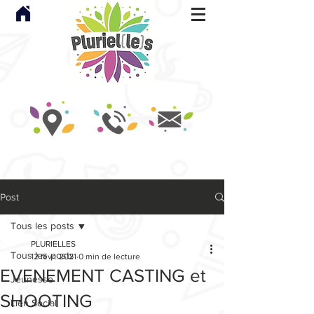
Post
Tous les posts
PLURIELLES
Tous les posts
12 févr. 2021
0 min de lecture
EVENEMENT CASTING et
Jeunesse
SHOOTING
Lien Social