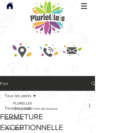
Post
Tous les posts
PLURIELLES
Tous les posts
12 oct. 2021
1 min de lecture
FERMETURE
Jeunesse
EXCEPTIONNELLE
Lien Social