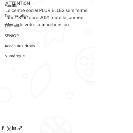
ATTENTI0N 
Famille
Le centre social PLURIELLES sera fermé 
Tous publics
lundi 18 octobre 2021 toute la journée.
Merci de votre compréhension
Ti Studio
SENIOR
Accès aux droits
Numérique