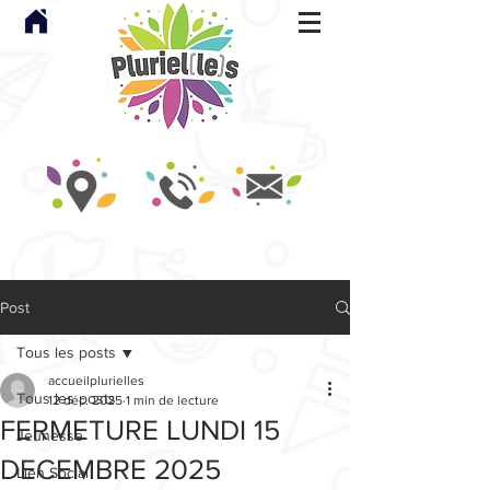
Post
Tous les posts
accueilplurielles
Tous les posts
12 déc. 2025
1 min de lecture
FERMETURE LUNDI 15
Jeunesse
DECEMBRE 2025
Lien Social