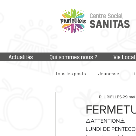
Centre Social
SANITAS
Actualités
Qui sommes nous ?
Vie Local
Tous les posts
Jeunesse
Li
PLURIELLES
29 mai
Accès aux droits
Numériq
FERMETU
⚠️ATTENTION⚠️
LUNDI DE PENTECO