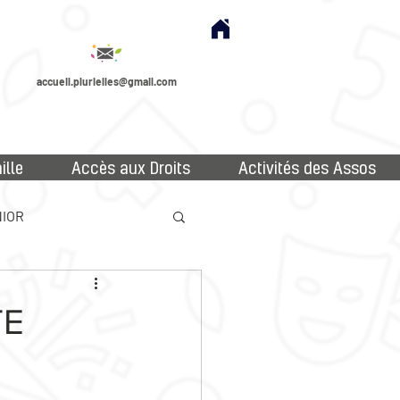
accueil.plurielles@gmail.com
ille
Accès aux Droits
Activités des Assos
IOR
TE