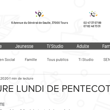
6 Avenue du Général de Gaulle, 37000 Tours
02 47 37 07 89
07 82 46 73 31
e
Jeunesse
Ti'Studio
Adulte
Fam
en Social
Famille
Tous publics
Ti Studio
SEN
 2020
1 min de lecture
ue
RE LUNDI DE PENTECO
TE