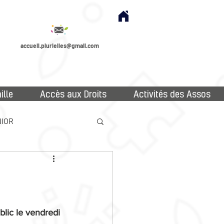
accueil.plurielles@gmail.com
ille
Accès aux Droits
Activités des Assos
IOR
lic le vendredi 