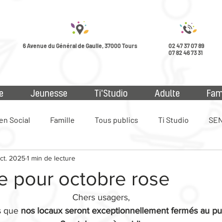
6 Avenue du Général de Gaulle, 37000 Tours
02 47 37 07 89
07 82 46 73 31
e
Jeunesse
Ti'Studio
Adulte
Fam
en Social
Famille
Tous publics
Ti Studio
SEN
ct. 2025
1 min de lecture
ue
e pour octobre rose
Chers usagers,
 que 
nos locaux seront exceptionnellement fermés au pub