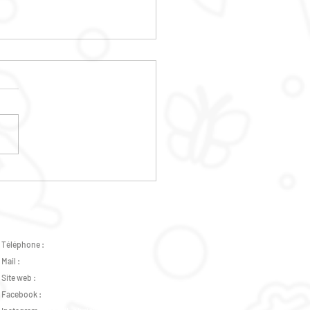
RETOUR DES OPEN MIC
Téléphone :
02 47 37 07 89 -
07 82 46 73 31
Mail :
accueil.plurielles@gmail.com
Site web :
www.csplurielles.fr
Facebook :
Centre Social Plurielles