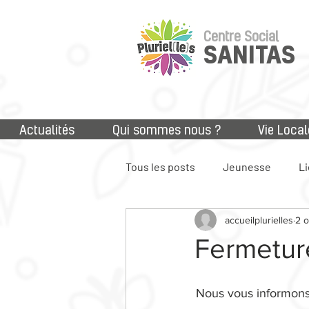
Centre Social
SANITAS
Actualités
Qui sommes nous ?
Vie Local
Tous les posts
Jeunesse
Li
accueilplurielles
2 o
Accès aux droits
Numériq
Fermetur
Nous vous informons