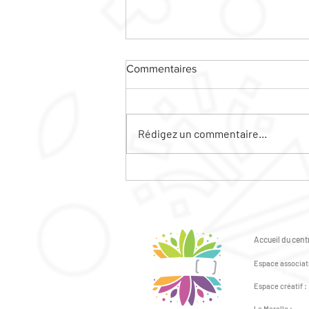
Commentaires
Rédigez un commentaire...
Le ciné plein air sera sur la
friche MARIE CURIE !!!
Accueil du centr
6 avenue du Gén
Espace associati
2 avenue du Géné
Espace créatif :
41bis avenue du 
La Marelle :