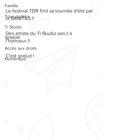
Famille
Le festival TDR finit sa tournée d'été par 
Tous publics
la SANITAS !! 
Ti Studio
Des artiste du Ti Studio son,t à 
SENIOR
l'honneur !!
Accès aux droits
C'est gratuit ! 
Numérique