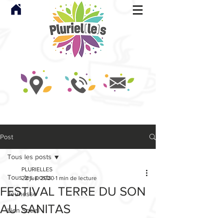
Post
Tous les posts
PLURIELLES
Tous les posts
22 juil. 2020
1 min de lecture
FESTIVAL TERRE DU SON
Jeunesse
AU SANITAS
Lien Social