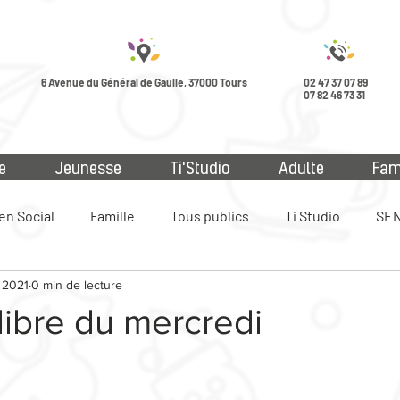
6 Avenue du Général de Gaulle, 37000 Tours
02 47 37 07 89
07 82 46 73 31
e
Jeunesse
Ti'Studio
Adulte
Fam
en Social
Famille
Tous publics
Ti Studio
SEN
 2021
0 min de lecture
ue
 libre du mercredi