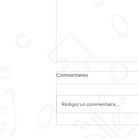
Commentaires
CINE PLEIN AIR
Rédigez un commentaire...