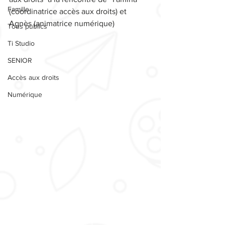
Famille
(coordinatrice accès aux droits) et 
Agnès (animatrice numérique)
Tous publics
Ti Studio
SENIOR
Accès aux droits
Numérique