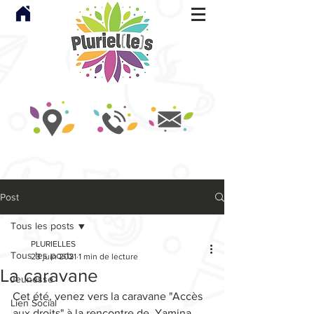
Post
Tous les posts
PLURIELLES
Tous les posts
23 juin 2021
1 min de lecture
La caravane
Jeunesse
Cet été, venez vers la caravane "Accès 
Lien Social
aux droits" à la rencontre de  Yamina  