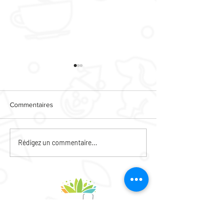
Commentaires
CAFE DES HABI
ANIMATIONS PIED
Rédigez un commentaire...
D'IMMEUBLE