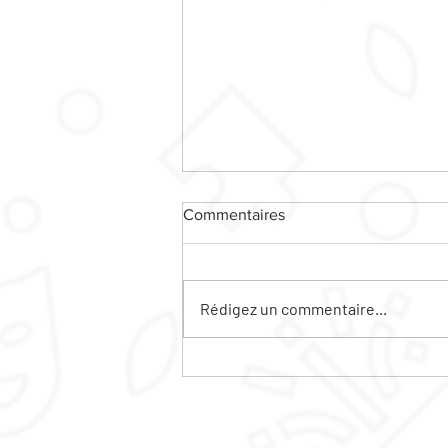
Commentaires
Rédigez un commentaire...
Le ciné plein air sera sur la
friche MARIE CURIE !!!