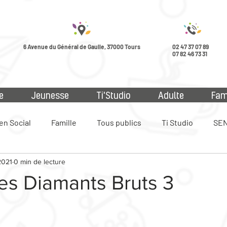
6 Avenue du Général de Gaulle, 37000 Tours
02 47 37 07 89
07 82 46 73 31
e
Jeunesse
Ti'Studio
Adulte
Fam
en Social
Famille
Tous publics
Ti Studio
SEN
2021
0 min de lecture
ue
es Diamants Bruts 3