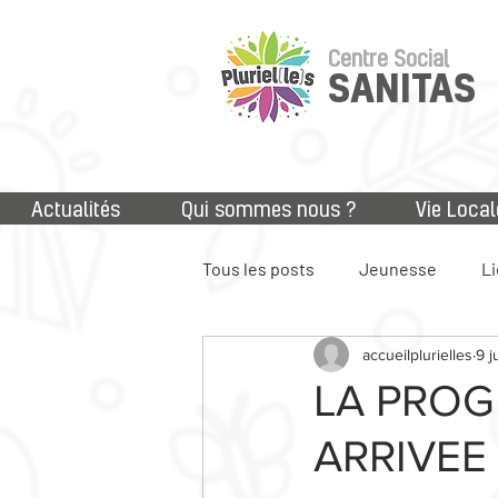
Centre Social
SANITAS
Actualités
Qui sommes nous ?
Vie Local
Tous les posts
Jeunesse
Li
accueilplurielles
9 j
Accès aux droits
Numériq
LA PROG
ARRIVEE