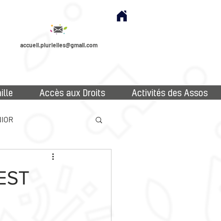
accueil.plurielles@gmail.com
ille
Accès aux Droits
Activités des Assos
IOR
EST