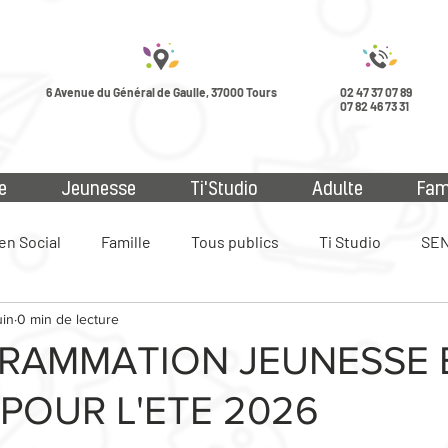
6 Avenue du Général de Gaulle, 37000 Tours
02 47 37 07 89
07 82 46 73 31
e
Jeunesse
Ti'Studio
Adulte
Fam
en Social
Famille
Tous publics
Ti Studio
SEN
uin
0 min de lecture
ue
RAMMATION JEUNESSE 
 POUR L'ETE 2026