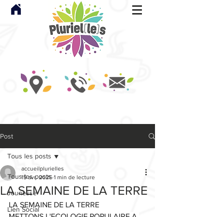
Post
Tous les posts
accueilplurielles
Tous les posts
15 avr. 2025
1 min de lecture
LA SEMAINE DE LA TERRE
Jeunesse
LA SEMAINE DE LA TERRE
Lien Social
METTONS L'ECOLOGIE POPULAIRE A 