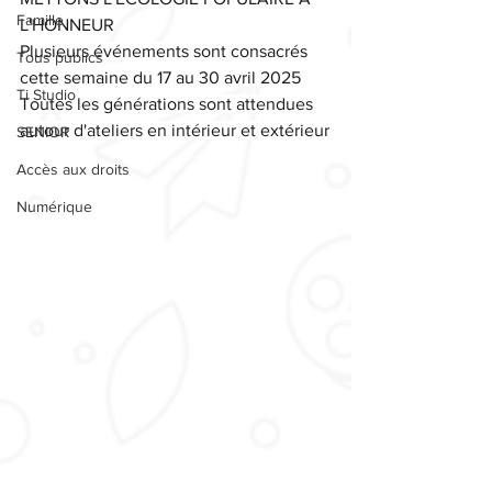
Famille
L'HONNEUR
Plusieurs événements sont consacrés 
Tous publics
cette semaine du 17 au 30 avril 2025
Ti Studio
Toutes les générations sont attendues 
autour d'ateliers en intérieur et extérieur
SENIOR
Accès aux droits
Numérique