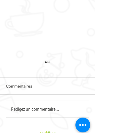
Commentaires
CAFE DES HABI
ANIMATIONS PIED
Rédigez un commentaire...
D'IMMEUBLE