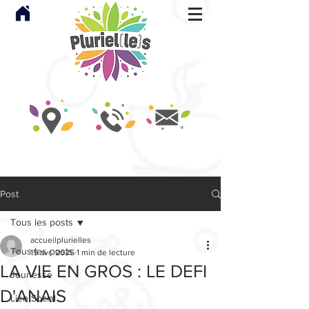
Post
Tous les posts
accueilplurielles
Tous les posts
15 avr. 2025
1 min de lecture
LA VIE EN GROS : LE DEFI
Jeunesse
D'ANAIS
Lien Social