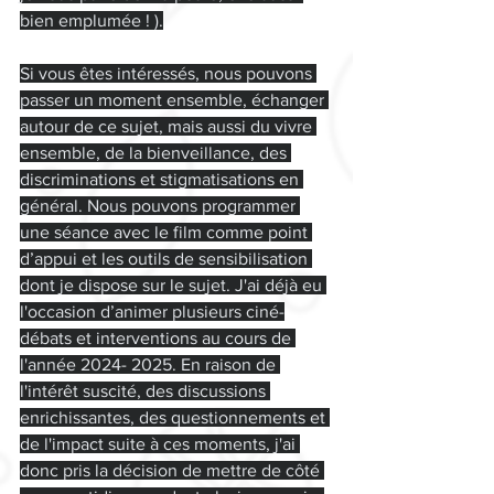
bien emplumée ! ).
Si vous êtes intéressés, nous pouvons 
passer un moment ensemble, échanger 
autour de ce sujet, mais aussi du vivre 
ensemble, de la bienveillance, des 
discriminations et stigmatisations en 
général. Nous pouvons programmer 
une séance avec le film comme point 
d’appui et les outils de sensibilisation 
dont je dispose sur le sujet. J'ai déjà eu 
l'occasion d’animer plusieurs ciné-
débats et interventions au cours de 
l'année 2024- 2025. En raison de 
l'intérêt suscité, des discussions 
enrichissantes, des questionnements et 
de l'impact suite à ces moments, j'ai 
donc pris la décision de mettre de côté 