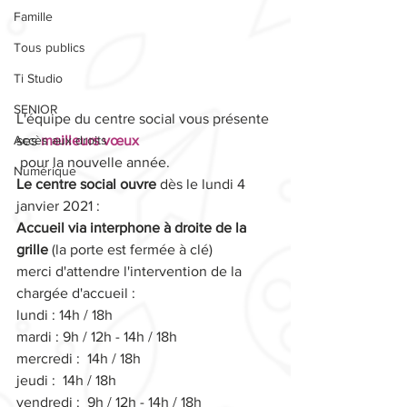
Famille
Tous publics
Ti Studio
SENIOR
L'équipe du centre social vous présente 
Accès aux droits
ses 
meilleurs vœux
 pour la nouvelle année.
Numérique
Le centre social ouvre
 dès le lundi 4 
janvier 2021 :
Accueil via interphone à droite de la 
grille
 (la porte est fermée à clé)
merci d'attendre l'intervention de la 
chargée d'accueil :
lundi : 14h / 18h
mardi : 9h / 12h - 14h / 18h
mercredi :  14h / 18h
jeudi :  14h / 18h
vendredi :  9h / 12h - 14h / 18h