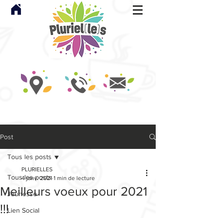
Post
Tous les posts
PLURIELLES
Tous les posts
4 janv. 2021
1 min de lecture
Meilleurs voeux pour 2021
Jeunesse
!!!
Lien Social