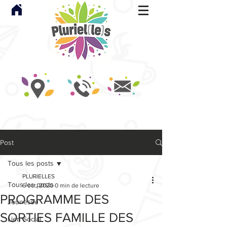
Post
Tous les posts
PLURIELLES
Tous les posts
6 oct. 2020
0 min de lecture
PROGRAMME DES
Jeunesse
SORTIES FAMILLE DES
Lien Social