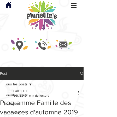
Post
Tous les posts
PLURIELLES
Tous les posts
7 oct. 2019
1 min de lecture
Programme Famille des
Jeunesse
vacances d'automne 2019
Lien Social