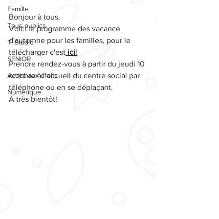
Famille
Bonjour à tous,
Tous publics
Voici le programme des vacance 
d'automne pour les familles, pour le 
Ti Studio
télécharger c'est
ici
!
SENIOR
Prendre rendez-vous à partir du jeudi 10 
Accès aux droits
octobre à l'accueil du centre social par 
téléphone ou en se déplaçant.
Numérique
A très bientôt!