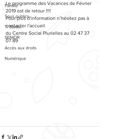
Le programme des Vacances de Février 
Famille
2019 est de retour !!!! 
Tous publics
Pour plus d'information n’hésitez pas à 
contacter l'accueil 
Ti Studio
du Centre Social Plurielles au 02 47 37 
SENIOR
07 89
Accès aux droits
Numérique