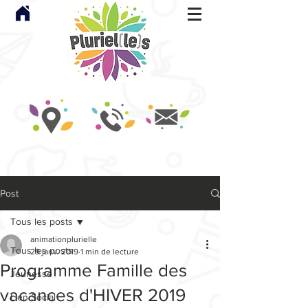
Post
Tous les posts
animationplurielle
Tous les posts
29 janv. 2019
1 min de lecture
Programme Famille des
Jeunesse
vacances d'HIVER 2019
Lien Social