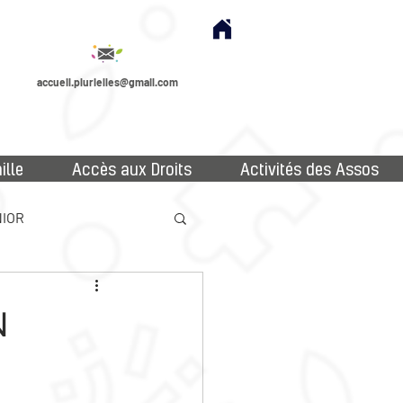
accueil.plurielles@gmail.com
ille
Accès aux Droits
Activités des Assos
IOR
N