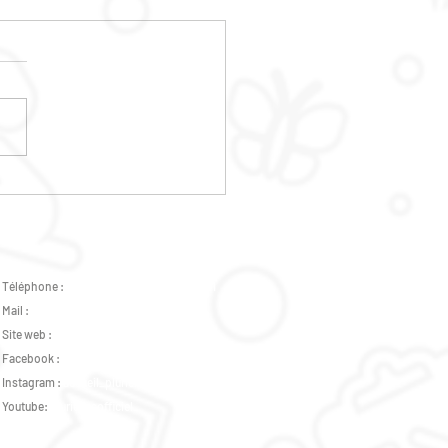
E DES HABITANTS
Téléphone :
02 47 37 07 89 -
07 82 46 73 31
Mail :
accueil.plurielles@gmail.com
Site web :
www.csplurielles.fr
Facebook :
Centre Social Plurielles
Instagram :
accueil_plurielles_tours
Youtube:
pluriellesofficiel