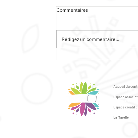
Commentaires
Rédigez un commentaire...
LE VILLAGE DE L'ACCES AUX
DROITS
Accueil du centr
6 avenue du Gén
Espace associati
2 avenue du Géné
Espace créatif :
41bis avenue du 
La Marelle :
43bis avenue du 