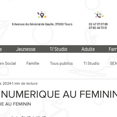
6 Avenue du Général de Gaulle, 37000 Tours
02 47 37 07 89
07 82 46 73 31
e
Jeunesse
Ti'Studio
Adulte
Fam
en Social
Famille
Tous publics
Ti Studio
SEN
s 2024
1 min de lecture
ue
 NUMERIQUE AU FEMINI
E AU FEMININ