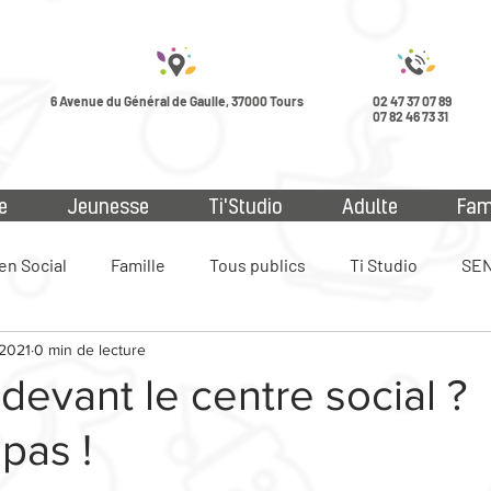
6 Avenue du Général de Gaulle, 37000 Tours
02 47 37 07 89
07 82 46 73 31
e
Jeunesse
Ti'Studio
Adulte
Fam
en Social
Famille
Tous publics
Ti Studio
SEN
 2021
0 min de lecture
ue
 devant le centre social ?
pas !