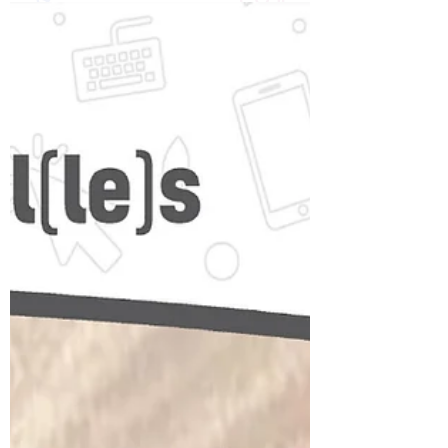
(Orlane) de sujets tels que : famille,
enfants, démarches administratives,
fatigue, travail, isolement ou conflits. 📅
Quand ? Tous les lundis de 9h à 12h 📞 Sur
rendez-vous : 02 47 37 07 89 📍 Où ? 6
avenue du Général Charles de Gaulle,
37000 Tours Cette action s’inscrit dans le
cadre du programme Quartiers en