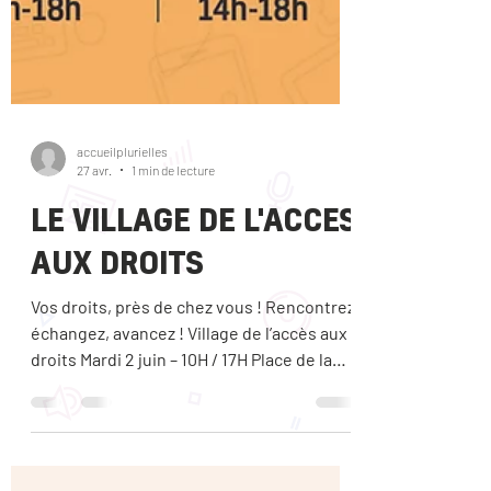
accueilplurielles
27 avr.
1 min de lecture
LE VILLAGE DE L'ACCES
AUX DROITS
Vos droits, près de chez vous ! Rencontrez,
échangez, avancez ! Village de l’accès aux
droits Mardi 2 juin – 10H / 17H Place de la
Liberté – Quartier du Sanitas Plus de 30
acteurs réunis pour vous informer, vous
accompagner et répondre à vos questions
! Au programme : Droits Jeunesse Langue