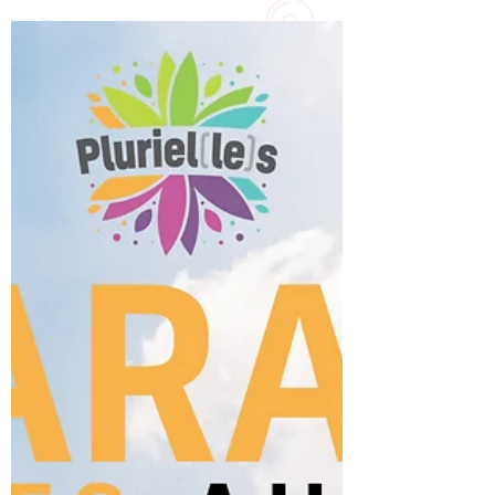
DROITS ⊱╮🌸✿꧂