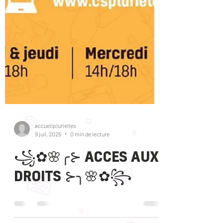
accueilplurielles
9 juil. 2025
0 min de lecture
꧁✿🌸╭⊱ ACCES AUX