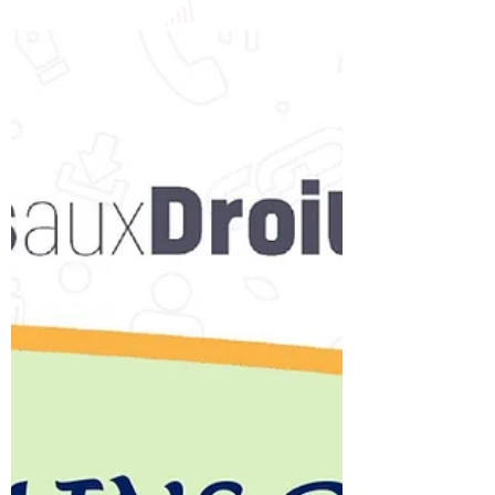
l’accès aux droits📅 Vendredi 16 janvier
2026 🕙 10h – 12h 🤝 Avec l’association Les
Vulves Joyeuses 🎤 Animé par Yamina
Chabane , coordinatrice de l’accès aux
droits 👉 Ouvert aux habitant·e·s – venez
échanger, poser vos questions et partager
un moment convivial.