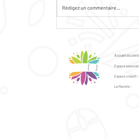
Rédigez un commentaire...
LA PROGRAMMATION
JEUNESSE EST ARRIVEE
POUR L'ETE 2026
Accueil du centr
6 avenue du Gén
Espace associati
2 avenue du Géné
Espace créatif :
41bis avenue du 
La Marelle :
43bis avenue du 