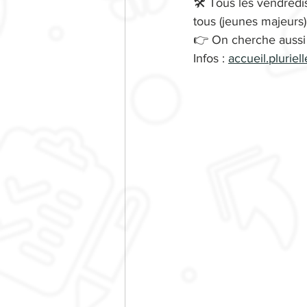
🛠️ Tous les vendredi
tous (jeunes majeurs)
👉 On cherche aussi 
Infos : 
accueil.plurie