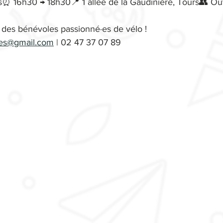
s⏰ 16h30 → 18h30📍 1 allée de la Gaudinière, Tours👥 Ouv
des bénévoles passionné·es de vélo !
lles@gmail.com
 | 02 47 37 07 89