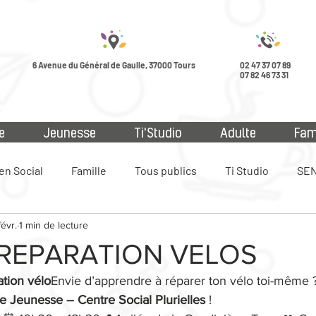
6 Avenue du Général de Gaulle, 37000 Tours
02 47 37 07 89
07 82 46 73 31
e
Jeunesse
Ti'Studio
Adulte
Fam
en Social
Famille
Tous publics
Ti Studio
SEN
févr.
1 min de lecture
ue
 REPARATION VELOS
ation vélo
Envie d’apprendre à réparer ton vélo toi-même ?
e Jeunesse – Centre Social Plurielles
 !