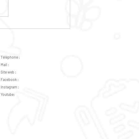
GRAMME POLE
NESSE VACANCES AVRIL
6
Téléphone :
02 47 37 07 89 -
07 82 46 73 31
Mail :
accueil.plurielles@gmail.com
Site web :
www.csplurielles.fr
Facebook :
Centre Social Plurielles
Instagram :
accueil_plurielles_tours
Youtube:
pluriellesofficiel