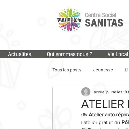
Centre Social
SANITAS
Actualités
Qui sommes nous ?
Vie Local
Tous les posts
Jeunesse
Li
accueilplurielles
18 
Accès aux droits
Numériq
ATELIER
🚲 
Atelier auto-répar
l’atelier gratuit du 
Pôl