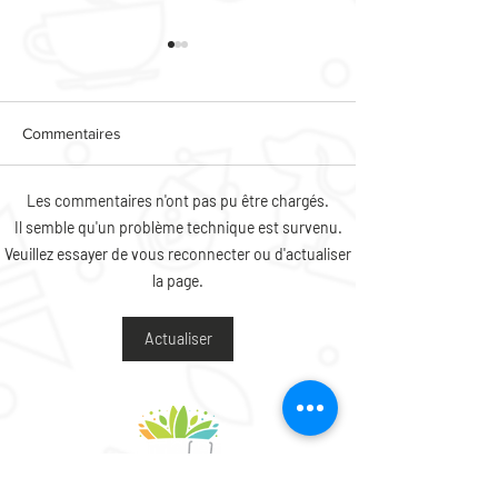
Commentaires
Les commentaires n'ont pas pu être chargés.
CAFE DES HABI
ANIMATIONS PIED
Il semble qu'un problème technique est survenu.
D'IMMEUBLE
Veuillez essayer de vous reconnecter ou d'actualiser
la page.
Actualiser