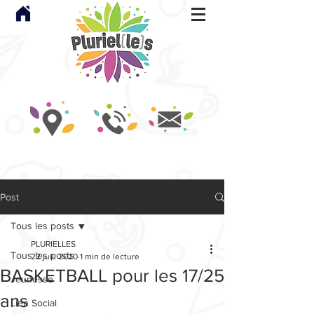
Post
Tous les posts
PLURIELLES
Tous les posts
22 juil. 2020
1 min de lecture
BASKETBALL pour les 17/25
Jeunesse
ans
Lien Social