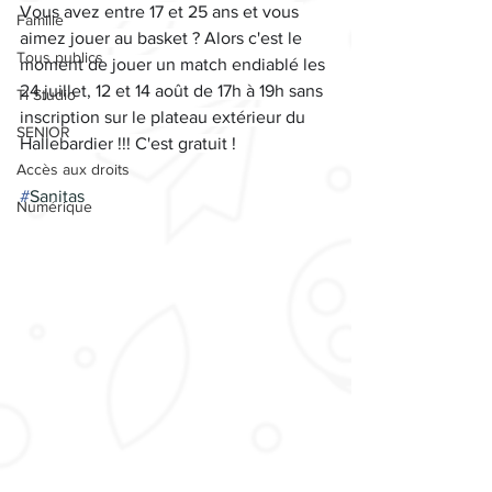
Vous avez entre 17 et 25 ans et vous 
Famille
aimez jouer au basket ? Alors c'est le 
Tous publics
moment de jouer un match endiablé les 
24 juillet, 12 et 14 août de 17h à 19h sans 
Ti Studio
inscription sur le plateau extérieur du 
SENIOR
Hallebardier !!! C'est gratuit !
Accès aux droits
#
Sanitas
Numérique