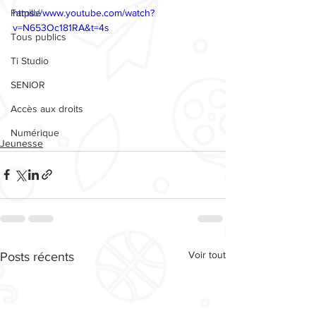
Famille
https://www.youtube.com/watch?
v=N653Oc181RA&t=4s
Tous publics
Ti Studio
SENIOR
Accès aux droits
Numérique
Jeunesse
Voir tout
Posts récents