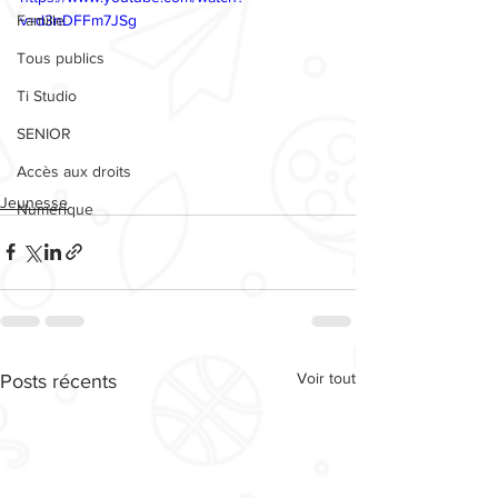
Famille
v=d3nDFFm7JSg
Tous publics
Ti Studio
SENIOR
Accès aux droits
Jeunesse
Numérique
Voir tout
Posts récents