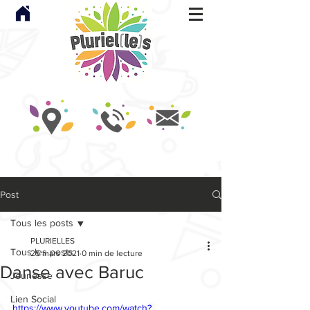
Post
Tous les posts
PLURIELLES
Tous les posts
25 mars 2021
0 min de lecture
Danse avec Baruc
Jeunesse
Lien Social
https://www.youtube.com/watch?