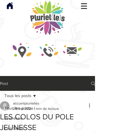
Post
Tous les posts
accueilplurielles
Tous les posts
29 mai 2024
1 min de lecture
LES COLOS DU POLE
Jeunesse
JEUNESSE
Lien Social