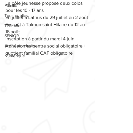
Le pôle jeunesse propose deux colos 
Famille
pour les 10 - 17 ans
Tous publics
En juillet à Lathus du 29 juillet au 2 août
En août à Talmon saint Hilaire du 12 au 
Ti Studio
16 août
SENIOR
Inscription à partir du mardi 4 juin
Accès aux droits
Adhésion au centre social obligatoire + 
quotient familial CAF obligatoire
Numérique