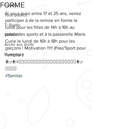
FORME
Famille
Si vous avez entre 17 et 25 ans, venez 
Tous publics
participer à de la remise en forme le 
Ti Studio
lundi pour les filles de 14h à 16h au 
palais des sports et à la passerelle Marie 
SENIOR
Curie le lundi de 16h à 18h pour les 
Accès aux droits
garçons ! Motivation !!!!! (Pass'Sport pour 
Numérique
l'emploi )
⛹️‍♂️⛹️‍♀️🤸‍♂️🤾‍♀️🏌️‍♂️🤾‍♂️🤼‍♀️🏋️‍♀️🏋️‍♂️🤸‍♂️🤼‍♂️🤸‍♀️⛹️‍♂️
🧘‍♀️🧘‍♂️
#
Sanitas