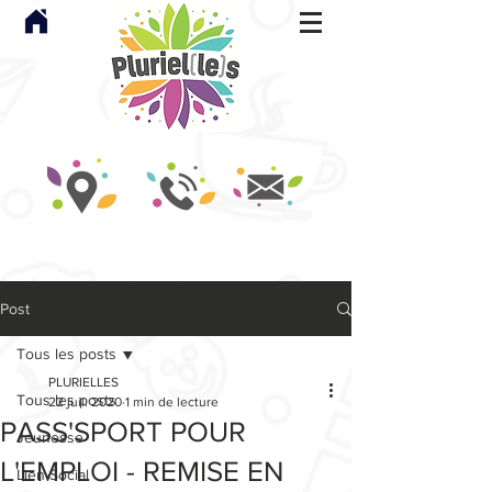
Post
Tous les posts
PLURIELLES
Tous les posts
22 juil. 2020
1 min de lecture
PASS'SPORT POUR
Jeunesse
L'EMPLOI - REMISE EN
Lien Social