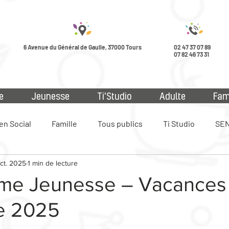
6 Avenue du Général de Gaulle, 37000 Tours
02 47 37 07 89
07 82 46 73 31
e
Jeunesse
Ti'Studio
Adulte
Fam
en Social
Famille
Tous publics
Ti Studio
SEN
ct. 2025
1 min de lecture
ue
me Jeunesse – Vacances
e 2025