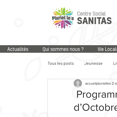
Centre Social
SANITAS
Actualités
Qui sommes nous ?
Vie Local
Tous les posts
Jeunesse
Li
accueilplurielles
2 o
Accès aux droits
Numériq
Program
d’Octobr