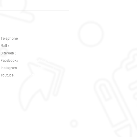
GRAMME POLE
NESSE VACANCES AVRIL
6
Téléphone :
02 47 37 07 89 -
07 82 46 73 31
Mail :
accueil.plurielles@gmail.com
Site web :
www.csplurielles.fr
Facebook :
Centre Social Plurielles
Instagram :
accueil_plurielles_tours
Youtube:
pluriellesofficiel