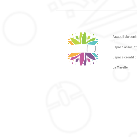
LA PROGRAMMATION
JEUNESSE EST ARRIVEE
POUR L'ETE 2026
Accueil du centr
6 avenue du Gén
Espace associati
2 avenue du Géné
Espace créatif :
41bis avenue du 
La Marelle :
43bis avenue du 