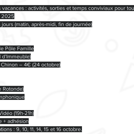
acances : activités, sorties et temps conviviaux pour tou
e 2025
s jours (matin, après-midi, fin de journée)
le Pôle Famille
d d’Immeuble)
e Chinon – 4€ (24 octobre)
e Rotonde)
ymphonique
Vidéo (19h-21h)
re + adhésion
ons : 9, 10, 11, 14, 15 et 16 octobre.