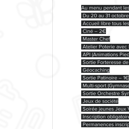
Au menu pendant les v
 Du 20 au 31 octobr
 Accueil libre tous le
 Ciné – 2€
 Master Chef
 Atelier Poterie avec 
 API (Animations Pie
 Sortie Forteresse d
 Géocaching
 Sortie Patinoire – 1€
 Multi-sport (Gymnas
 Sortie Orchestre S
 Jeux de société
 Soirée jeunes Jeux 
 Inscription obligatoi
 Permanences inscripti