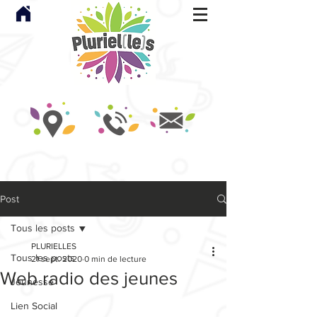
Post
Tous les posts
PLURIELLES
Tous les posts
21 sept. 2020
0 min de lecture
Web radio des jeunes
Jeunesse
Lien Social