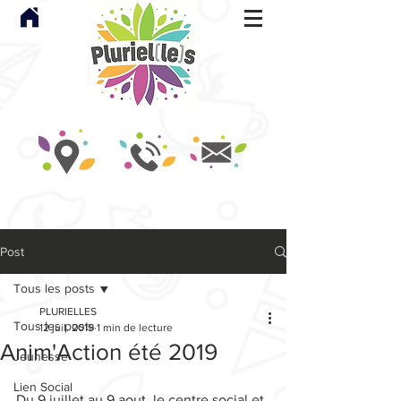
Post
Tous les posts
PLURIELLES
Tous les posts
12 juil. 2019
1 min de lecture
Anim'Action été 2019
Jeunesse
Lien Social
Du 9 juillet au 9 aout, le centre social et 