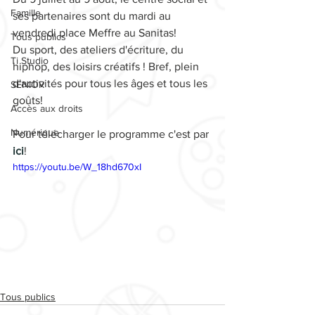
Famille
ses partenaires sont du mardi au 
vendredi place Meffre au Sanitas! 
Tous publics
Du sport, des ateliers d'écriture, du 
Ti Studio
hiphop, des loisirs créatifs ! Bref, plein 
d'activités pour tous les âges et tous les 
SENIOR
goûts!
Accès aux droits
Numérique
Pour télécharger le programme c'est par 
ici
!
https://youtu.be/W_18hd670xI
Tous publics