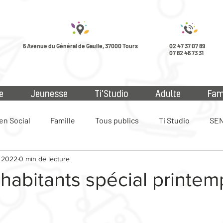
6 Avenue du Général de Gaulle, 37000 Tours
02 47 37 07 89
07 82 46 73 31
e
Jeunesse
Ti'Studio
Adulte
Fam
en Social
Famille
Tous publics
Ti Studio
SEN
 2022
0 min de lecture
ue
habitants spécial printe