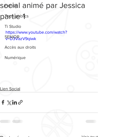
social animé par Jessica
Famille
partie 1
Tous publics
Ti Studio
https://www.youtube.com/watch?
SENIOR
v=D3VazV9qiwk
Accès aux droits
Numérique
Lien Social
Voir tout