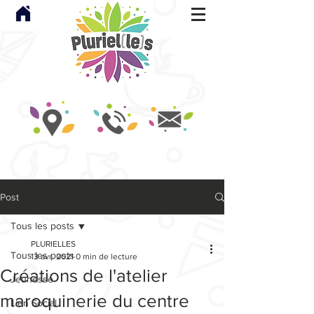
Post
Tous les posts
PLURIELLES
Tous les posts
13 avr. 2021
0 min de lecture
Créations de l'atelier
Jeunesse
maroquinerie du centre
Lien Social